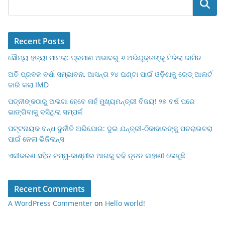
Search
Recent Posts
ସୌମ୍ୟ ହତ୍ୟା ମାମଲା: ପ୍ରମାଣ ଅଭାବରୁ ୬ ଅଭିଯୁକ୍ତଙ୍କୁ ମିଳିଲା ଜାମିନ
ଅତି ପ୍ରବଳ ବର୍ଷା ସମ୍ଭାବନା, ଆସନ୍ତା ୨୪ ଘଣ୍ଟା ପାଇଁ ଓଡ଼ିଶାକୁ ରେଡ୍ ଆଲର୍ଟ
ଜାରି କଲା IMD
ପତ୍ନୀଙ୍କଠାରୁ ଅଲଗା ହେବେ ନାହଁ ମୁଖ୍ୟମନ୍ତ୍ରୀ ବିଜୟ! ୨୭ ବର୍ଷ ପରେ
ଭାଙ୍ଗିବାକୁ ବସିଥିଲା ସମ୍ପର୍କ
ପଟ୍ଟନାୟକ ବନ୍ଧ ଦୁର୍ନୀତି ଅଭିଯୋଗ: ଦୁଇ ଯନ୍ତ୍ରୀ-ଠିକାଦାରଙ୍କୁ ପଚରାଉଚରା
ପାଇଁ ନେଲା ଭିଜିଲାନ୍ସ
ଏକୀକରଣ ସହିତ ଜମ୍ମୁ-କାଶ୍ମୀର ଆଗକୁ ବଢି ନୂତନ କାହାଣୀ ଲେଖୁଛି
Recent Comments
A WordPress Commenter
on
Hello world!