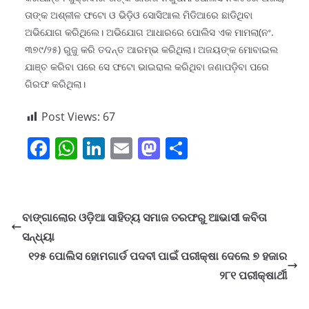
ତାଙ୍କ ଅଶ୍ଳୀଳ ଫଟୋ ଓ ଭିଡ଼ିଓ ସୋସିଆଲ ମିଡିଆରେ ଛାଡିଥିବା
ଅଭିଯୋଗ କରିଥିଲେ। ଅଭିଯୋଗ ଆଧାରରେ ପୋଲିସ ଏକ ମାମଲା(ନଂ.
୩୭୯/୨୫) ରୁଜୁ କରି ତଦନ୍ତ ଆରମ୍ଭ କରିଥିଲା। ଅଜୟଙ୍କ ମୋବାଇଲ
ଯାଞ୍ଚ କରିବା ପରେ ସେ ଫଟୋ ଭାଇରାଲ କରିଥିବା ଜଣାପଡ଼ିବା ପରେ
ଗିରଫ କରିଥିଲା।
Post Views:
67
F
W
Li
E
M
S
a
h
n
m
a
h
c
at
k
ai
st
ar
e
s
e
l
o
e
ବାଙ୍ଗାଲୋର ଓଡ଼ିଆ ସାହିତ୍ୟ ସମାଜ ତରଫରୁ ଆଭାସୀ କବିତା
b
A
dI
d
ସନ୍ଧ୍ୟା
o
p
n
o
୧୨୫ ପୋଲିସ ହୋମଗାର୍ଡ ପଦବୀ ପାଇଁ ପରୀକ୍ଷା ଦେଲେ ୭ ହଜାର
o
p
n
୨୮୧ ପରୀକ୍ଷାର୍ଥୀ
k