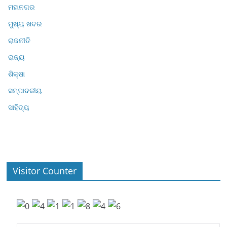
ମହାନଗର
ମୁଖ୍ୟ ଖବର
ରାଜନୀତି
ରାଜ୍ୟ
ଶିକ୍ଷା
ସମ୍ପାଦକୀୟ
ସାହିତ୍ୟ
Visitor Counter