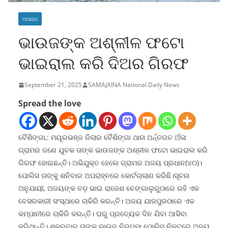
ଅପରାଧ
ଭାଉଜଙ୍କ ଅଶ୍ଳୀଳ ଫଟୋ
ଭାଇରାଲ କରି ଦିଅର ଗିରଫ
September 21, 2025
SAMAJAINA National Daily News
Spread the love
ବୈଶିଙ୍ଗା,: ମୟୂରଭଞ୍ଜ ଜିଲାର ବୈଶିଙ୍ଗା ଥାନା ଅର୍ନ୍ତଗତ ଅଁଳା
ଗ୍ରାମର ଜଣେ ଯୁବକ ତାଙ୍କ ଭାଉଜଙ୍କ ଅଶ୍ଳୀଳ ଫଟୋ ଭାଇରାଲ କରି
ଗିରଫ ହୋଇଛନ୍ତି। ଅଭିଯୁକ୍ତ ହେଲେ ଗ୍ରାମର ଅଜୟ ପ୍ରଧାନ(୪୦)।
ପୋଲିସ ତାଙ୍କୁ ଶନିବାର ଅପରାହ୍ନରେ କୋର୍ଟଚାଲାଣ କରିଛି।ସୂଚନା
ଅନୁଯାୟୀ, ଅଜୟଙ୍କ ବଡ଼ ଭାଇ ରାଜେଶ ବେଙ୍ଗାଲୁରୁଠାରେ ରହି ଏକ
ବେସରକାରୀ ସଂସ୍ଥାରେ ଚାକିରି କରନ୍ତି। ଅଜୟ ଯାଜପୁରଠାରେ ଏକ
କମ୍ପାନୀରେ ଚାକିରି କରନ୍ତି। ଘରୁ ପ୍ରତ୍ୟେକ ଦିନ ଯିବା ଆସିବା
କରିଥାନ୍ତି। ଶୁକ୍ରବାର ତାଙ୍କ ଭାଉଜ ନିରୁପମା ପୋଲିସ ନିକଟରେ ଅଜୟ