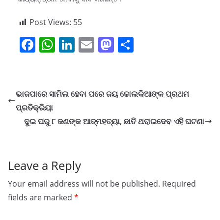
Post Views:
55
F
W
Li
E
M
S
a
h
n
m
a
h
c
at
k
ai
st
ar
e
s
e
l
o
e
ଭାଜପାରେ ସାମିଲ ହେବା ପରେ ଜୟ ଢୋଲକିଆଙ୍କ ପ୍ରଥମ
b
A
dI
d
ପ୍ରତିକ୍ରିୟା
o
p
n
o
ଦୁଇ ଘରୁ ୮ ଜଣଙ୍କ ଆତ୍ମହତ୍ୟା, ଛାତି ଥରାଇଦେବ ଏହି ଘଟଣା
o
p
n
k
Leave a Reply
Your email address will not be published.
Required
fields are marked
*