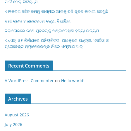
ପାଇଁ ନେଲା ଭିଜିଲାନ୍ସ
ଏକୀକରଣ ସହିତ ଜମ୍ମୁ-କାଶ୍ମୀର ଆଗକୁ ବଢି ନୂତନ କାହାଣୀ ଲେଖୁଛି
ବରୀ ବ୍ଲକ ରତାଳଙ୍ଗରେ ବନ୍ୟା ବିଭୀଷିକା
ଦିବାଲୋକରେ ଜଣେ ଯୁବକଙ୍କୁ ଖଣ୍ଡାରେହାଣି ହତ୍ୟା ଉଦ୍ୟମ
ଏନ୍‌ଏଚ୍–୫୫ ନିର୍ମାଣରେ ଅନିୟମିତତା: ଅଧୀକ୍ଷଣ ଯନ୍ତ୍ରୀ, ଏସଡିଓ ଓ
ପ୍ରୋଜେକ୍ଟ ମ୍ୟାନେଜରଙ୍କ ନାଁରେ ଏଫ୍‌ଆଇଆର୍
Recent Comments
A WordPress Commenter
on
Hello world!
Archives
August 2026
July 2026