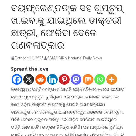
ବୟଫ୍ରେଣ୍ଡଙ୍କ ସହ ଗୁପ୍‌ଚୁପ୍‌
ଖାଇବାକୁ ଯାଇଥିଲେ ଡାକ୍ତରୀ
ଛାତ୍ରୀ, ଫେରିବା ବେଳେ
ଗଣବଳାତ୍କାର
October 11, 2025
SAMAJAINA National Daily News
Spread the love
ଜଳେଶ୍ୱର,: ପଶ୍ଚିମବଙ୍ଗରେ ଆରଜି କର୍‌ ମେଡିକାଲ କଲେଜ ଘଟଣାର
ହୋଇଛି ପୁନରାବୃତ୍ତି। ଦୁର୍ଗାପୁରର ଏକ ଘରୋଇ ମେଡିକାଲ କଲେଜରେ
ଜଣେ ଓଡ଼ିଆ ଡାକ୍ତରୀ ଛାତ୍ରୀଙ୍କୁ ହୋଇଛି ଗଣବଳାତ୍କାର।
ବାଲେଶ୍ୱର ଜିଲା ଜଳେଶ୍ୱର ଥାନା ନଚ୍ଚିମପୁର ଅଞ୍ଚଳର ବୋଲି ସୂଚନା
ମିଳିଛି। ତେବେ ଗୁରୁତର ଅବସ୍ଥାରେ ପୀଡ଼ିତା ମେଡିକାଲ ଆଇସିୟୁରେ
ଭର୍ତ୍ତି ହୋଇଛନ୍ତି। ତାଙ୍କର ଚିକିତ୍ସା ଚାଲିଛି। ଘଟଣାସ୍ଥଳରେ ଦୁର୍ଗାପୁର
ପୋଲିସ ପହଞ୍ଚି ତଦନ୍ତ ଆରମ୍ଭ କରିଛି। ଜାତୀୟ ମହିଳା କମିଶନ ଟିମ୍‌ ବି