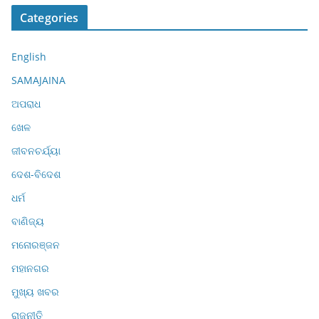
Categories
English
SAMAJAINA
ଅପରାଧ
ଖେଳ
ଜୀବନଚର୍ଯ୍ୟା
ଦେଶ-ବିଦେଶ
ଧର୍ମ
ବାଣିଜ୍ୟ
ମନୋରଞ୍ଜନ
ମହାନଗର
ମୁଖ୍ୟ ଖବର
ରାଜନୀତି