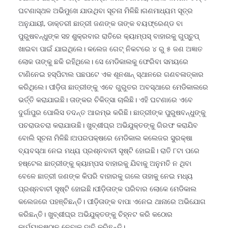
ଘଟଣାସ୍ଥଳ ଅଭିମୁଖେ ଯାଉଥିବା ସୂଚନା ମିଳିଛି।ଗଣମାଧ୍ୟମ ସୂତ୍ର
ଅନୁଯାୟୀ, ଡାକ୍ତରୀ ଛାତ୍ରୀ ଜଣଙ୍କ ତାଙ୍କ ବୟଫ୍ରେଣ୍ଡ ବା
ପୁରୁଷବନ୍ଧୁଙ୍କ ସହ ଶୁକ୍ରବାର ରାତିରେ କ୍ୟାମ୍ପସ୍‌ ବାହାରକୁ ଗୁପ୍‌ଚୁପ୍‌
ଖାଇବା ପାଇଁ ଯାଇଥିଲେ। କଲେଜ ଗେଟ୍‌ ନିକଟରେ ୪ ରୁ ୫ ଜଣ ଅଜ୍ଞାତ
ଲୋକ ତାଙ୍କୁ ଛକି ରହିଥିଲେ। ସେ ମେଡିକାଲକୁ ଫେରିବା ସମୟରେ
ଟାଣିନେଇ ହସ୍ପିଟାଲ ପଛପଟେ ଏକ ଶୂନଶାନ୍‌ ସ୍ଥାନରେ ଗଣବଳାତ୍କାର
କରିଥିଲେ। ପୀଡ଼ିତା ଛାତ୍ରୀଙ୍କୁ ଏବେ ଗୁରୁତର ଅବସ୍ଥାରେ ମେଡିକାଲରେ
ଭର୍ତ୍ତି କରାଯାଇଛି। ତାଙ୍କର ଚିକିତ୍ସା ଚାଲିଛି। ଏହି ଘଟଣାରେ ଏବେ
ଦୁର୍ଗାପୁର ପୋଲିସ ତଦନ୍ତ ଆରମ୍ଭ କରିଛି। ଛାତ୍ରୀଙ୍କ ପୁରୁଷବନ୍ଧୁଙ୍କୁ
ପଚରାଉଚରା କରାଯାଉଛି। ଖୁବ୍‌ଶୀଘ୍ର ଅଭିଯୁକ୍ତଙ୍କୁ ଗିରଫ କରାଯିବ
ବୋଲି ସୂଚନା ମିଳିଛି।ଅପରପକ୍ଷରେ ମେଡିକାଲ କଲେଜର ସୁରକ୍ଷା
ବ୍ୟବସ୍ଥା ନେଇ ମଧ୍ୟ ପ୍ରଶ୍ନବାଚୀ ସୃଷ୍ଟି ହୋଇଛି। ରାତି ୮ଟା ପରେ
ହଷ୍ଟେଲ ଛାତ୍ରୀଙ୍କୁ କ୍ୟାମ୍ପସ ବାହାରକୁ ଯିବାକୁ ଅନୁମତି ନ ଥିବା
ବେଳେ ଛାତ୍ରୀ ଜଣଙ୍କ କିପରି ବାହାରକୁ ଗଲେ ତାହାକୁ ନେଇ ମଧ୍ୟ
ପ୍ରଶ୍ନବାଚୀ ସୃଷ୍ଟି ହୋଇଛି।ପୀଡ଼ିତାଙ୍କ ପରିବାର ଲୋକେ ମେଡିକାଲ
କଲେଜରେ ପହଞ୍ଚିଛନ୍ତି। ପୀଡ଼ିତାଙ୍କ ବାପା ଏନେଇ ଥାନାରେ ଅଭିଯୋଗ
କରିଛନ୍ତି। ଖୁବ୍‌ଶୀଘ୍ର ଅଭିଯୁକ୍ତଙ୍କୁ ଚିହ୍ନଟ କରି କଠୋର
କାର୍ଯ୍ୟାନୁଷ୍ଠାନ ନେବାକୁ ଦାବି କରିଛନ୍ତି।