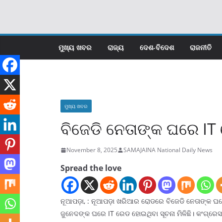
Skip
to
content
ମୁଖ୍ୟ ଖବର
ରାଜ୍ୟ
ଦେଶ-ବିଦେଶ
ରାଜନୀତି
ମୁଖ୍ୟ ଖବର
ବିଜେଡି ନେତାଙ୍କ ଘରେ IT
November 8, 2025
SAMAJAINA National Daily News
Spread the love
ନୂଆପଡ଼ା, : ନୂଆପଡ଼ା ଖରିଆର ରୋଡରେ ବିଜେଡି ନେତାଙ୍କ 
ଜୁନେଦଙ୍କ ଘରେ IT ରେଡ ହୋଇଥିବା ସୂଚନା ମିଳିଛି। କଂଗ୍ରେସ