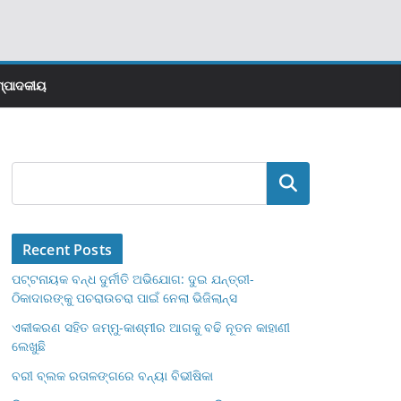
୍ପାଦକୀୟ
Search
Recent Posts
ପଟ୍ଟନାୟକ ବନ୍ଧ ଦୁର୍ନୀତି ଅଭିଯୋଗ: ଦୁଇ ଯନ୍ତ୍ରୀ-
ଠିକାଦାରଙ୍କୁ ପଚରାଉଚରା ପାଇଁ ନେଲା ଭିଜିଲାନ୍ସ
ଏକୀକରଣ ସହିତ ଜମ୍ମୁ-କାଶ୍ମୀର ଆଗକୁ ବଢି ନୂତନ କାହାଣୀ
ଲେଖୁଛି
ବରୀ ବ୍ଲକ ରତାଳଙ୍ଗରେ ବନ୍ୟା ବିଭୀଷିକା