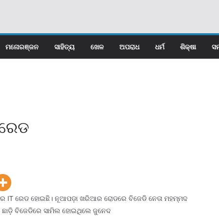
ମନୋରଞ୍ଜନ
ସାହିତ୍ୟ
ଖେଳ
ଅପରାଧ
ଧର୍ମ
ଶିକ୍ଷା
ସମ
 ରେଡ
ଘରେ IT ରେଡ ହୋଇଛି। ନୂଆପଡ଼ା ଖରିଆର ରୋଡରେ ବିଜେଡି ନେତା ମହମ୍ମଦ
 ଛାଡ଼ି ବିଜେଡିରେ ସାମିଲ ହୋଇଥିଲେ ଜୁନେଦ