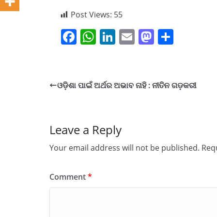
Post Views:
55
F
W
Li
E
M
S
a
h
n
m
a
h
c
at
k
ai
st
ar
e
s
e
l
o
e
ଓଡ଼ିଶା ପାଇଁ ଅର୍ଥର ଅଭାବ ନାହି : ନୀତିନ ଗଡ଼କରୀ
b
A
dI
d
o
p
n
o
o
p
n
Leave a Reply
k
Your email address will not be published.
Requ
Comment
*