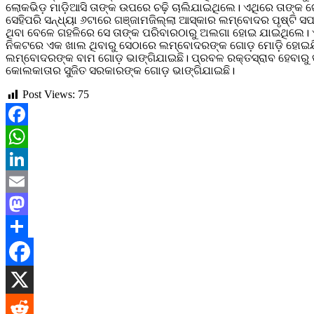
ଲୋକଭିଡ଼ ମାଡ଼ିଆସି ତାଙ୍କ ଉପରେ ଚଢ଼ି ଚାଲିଯାଇଥିଲେ। ଏଥିରେ ତାଙ୍କ ଗ
ସେହିପରି ସନ୍ଧ୍ୟା ୬ଟାରେ ଗଞ୍ଜାମଜିଲ୍ଲା ଆସ୍କାର ଲମ୍ବୋଦର ପୃଷ୍ଟି ସ
ଥିବା ବେଳେ ଗହଳିରେ ସେ ତାଙ୍କ ପରିବାରଠାରୁ ଅଲଗା ହୋଇ ଯାଇଥିଲେ। ଏ
ନିକଟରେ ଏକ ଖାଲ ଥିବାରୁ ସେଠାରେ ଲମ୍ବୋଦରଙ୍କ ଗୋଡ଼ ମୋଡ଼ି ହୋଇଯ
ଲମ୍ବୋଦରଙ୍କ ବାମ ଗୋଡ଼ ଭାଙ୍ଗିଯାଇଛି। ପ୍ରବଳ ରକ୍ତସ୍ରାବ ହେବାରୁ ତ
କୋଲକାତାର ସୁଜିତ ସରକାରଙ୍କ ଗୋଡ଼ ଭାଙ୍ଗିଯାଇଛି।
Post Views:
75
Facebook
WhatsApp
LinkedIn
Email
Mastodon
Share