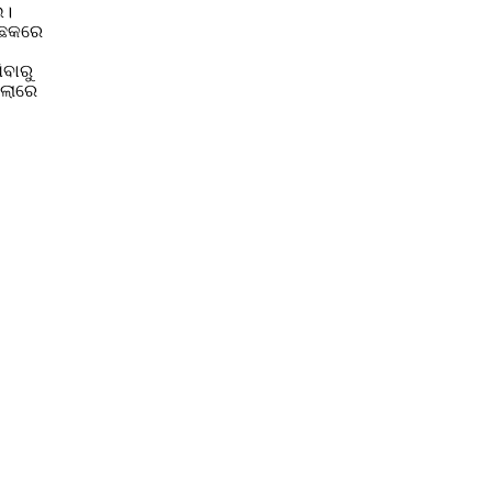
େ।
ା ଛକରେ
ବାରୁ
େଲାରେ