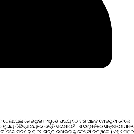
ଆଜି ଠେଲାପେଲା ହୋଇଥିଲା। ଏଥିରେ ପ୍ରାୟ ୧୦ ଜଣ ଆହତ ହୋଇଥିବା ବେଳେ
ୁଖ୍ୟ ଚିକିତ୍ସାଳୟରେ ଭର୍ତ୍ତି କରାଯାଇଛି। ଏ ସମ୍ପର୍କରେ ସାକ୍ଷୀଗୋପାଳର
ତୀ ତଳେ ପଡ଼ିଯିବାରୁ ସେ ତାଙ୍କୁ ଉଠାଇବାକୁ ଚେଷ୍ଟା କରିଥିଲେ। ଏହି ସମୟ