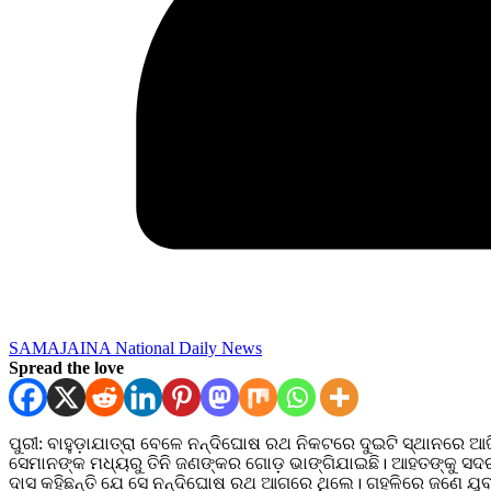
SAMAJAINA National Daily News
Spread the love
ପୁରୀ: ବାହୁଡ଼ାଯାତ୍ରା ବେଳେ ନନ୍ଦିଘୋଷ ରଥ ନିକଟରେ ଦୁଇଟି ସ୍ଥାନରେ 
ସେମାନଙ୍କ ମଧ୍ୟରୁ ତିନି ଜଣଙ୍କର ଗୋଡ଼ ଭାଙ୍ଗିଯାଇଛି। ଆହତଙ୍କୁ ସଦର ମ
ଦାସ କହିଛନ୍ତି ଯେ ସେ ନନ୍ଦିଘୋଷ ରଥ ଆଗରେ ଥିଲେ। ଗହଳିରେ ଜଣେ ଯୁବ