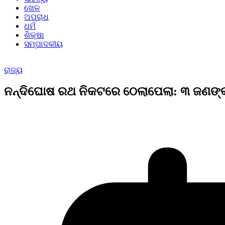
ଖେଳ
ଅପରାଧ
ଧର୍ମ
ଶିକ୍ଷା
ସମ୍ପାଦକୀୟ
ରାଜ୍ୟ
ନନ୍ଦିଘୋଷ ରଥ ନିକଟରେ ଠେଲାପେଲା: ୩ ଜଣଙ୍କ