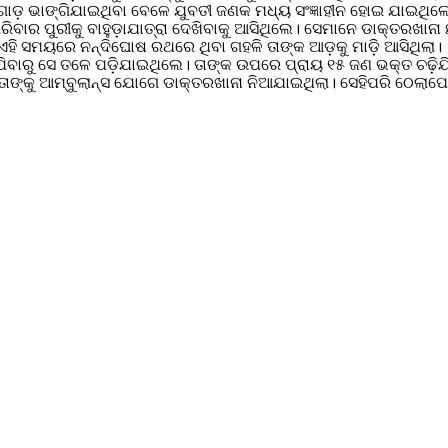
ୋଡ଼ ଭାଙ୍ଗିଯାଇଥିବା ବେଳେ ଯୁବତୀ ଜଣକ ମଧ୍ୟ ସଂଜ୍ଞାହୀନ ହୋଇ ଯାଇଥିଲ
ପରିବାର ପୁରୀକୁ ବାହୁଡ଼ାଯାତ୍ରା ଦେଖିବାକୁ ଆସିଥିଲେ। ସେମାନେ ଡାକ୍ତରଖାନ
ହି ସମୟରେ ନନ୍ଦିଘୋଷ ରଥରେ ଥିବା ଗହଳି ତାଙ୍କ ଆଡ଼କୁ ମାଡ଼ି ଆସିଥିଲା।
ିବାରୁ ସେ ତଳେ ପଡ଼ିଯାଇଥିଲେ। ତାଙ୍କ ଉପରେ ପ୍ରାୟ ୧୫ ଜଣ ଭକ୍ତ ଚଢ଼ିଯି
ାଙ୍କୁ ଆମ୍ବୁଲାନ୍ସ ଯୋଗେ ଡାକ୍ତରଖାନା ନିଆଯାଇଥିଲା। ସେହିପରି ଠେଲାପ