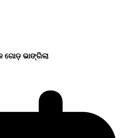
 ଗୋଡ଼ ଭାଙ୍ଗିଲା