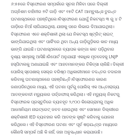
୬:୫୫ରେ ବିସ୍ଫୋରଣ ସମ୍ପର୍କରେ ସୂଚନା ମିଳିବା ପରେ ଦିଲ୍ଲୀ
ଅଗ୍ନିଶମ ବାହିନୀର ୭ଟି ଗାଡ଼ି ଏବଂ ୧୫ଟି CAT ଆମ୍ବୁଲାନ୍ସ ତୁରନ୍ତ
ଘଟଣାସ୍ଥଳରେ ପହଞ୍ଚିଥିଲେ।ବିସ୍ଫୋରଣ ଯୋଗୁଁ ନିକଟସ୍ଥ ୩ ରୁ ୪ ଟି
ଗାଡ଼ିରେ ନିଆଁ ଲାଗିଯାଇଥିଲା, ଯାହାକୁ ପରେ ଲିଭାଇ ଦିଆଯାଇଥିଲା।
ବିସ୍ଫୋରଣ ଏତେ ଶକ୍ତିଶାଳୀ ଥିଲା ଯେ ନିକଟସ୍ଥ ଷ୍ଟ୍ରିଟ୍ ଲାଇଟ୍
ଭାଙ୍ଗିଯାଇଥିଲା ଏବଂ ପାର୍କିଂରେ ଥିବା ଅନ୍ୟ ଗାଡ଼ିଗୁଡ଼ିକର କାଚ ମଧ୍ୟ
ଭାଙ୍ଗି ଯାଇଛି। ଘଟଣାସ୍ଥଳରେ ବ୍ୟାପକ ଭଙ୍ଗା କାଚ ପଡ଼ିଥିବାର
ଦୃଶ୍ୟ ସାମ୍ନାକୁ ଆସିଛି।ରିପୋର୍ଟ ଅନୁଯାୟୀ ଏକାଧିକ ମୃତଦେହକୁ LNJP
ହସ୍ପିଟାଲକୁ ଅଣାଯାଇଛି ଏବଂ ଆହତମାନଙ୍କର ଚିକିତ୍ସା ଚାଲିଛି। ଦିଲ୍ଲୀ
ପୋଲିସ୍ ସ୍ପେଶାଲ୍ ସେଲ୍‌ର ବରିଷ୍ଠ ଅଧିକାରୀମାନେ ତଦନ୍ତର ତଦାରଖ
କରିବାକୁ ଘଟଣାସ୍ଥଳରେ ପହଞ୍ଚିଛନ୍ତି।ବିସ୍ଫୋରଣର କାରଣ
ଜଣାପଡିନଥିଲେ ମଧ୍ୟ, ଏହି ଘଟଣା ପୂର୍ବରୁ ପୋଲିସ୍ ଏକ ଆନ୍ତଃରାଜ୍ୟ
ଆତଙ୍କବାଦୀ ମଡ୍ୟୁଲର ପର୍ଦ୍ଦାଫାସ୍ କରିଥିଲା। ଏହି ମଡ୍ୟୁଲ୍ ନିକଟରୁ
ବିସ୍ଫୋରକ ପ୍ରସ୍ତୁତିରେ ବ୍ୟବହୃତ ୨,୯୦୦ କିଲୋଗ୍ରାମରୁ ଅଧିକ
ଆମୋନିୟମ ନାଇଟ୍ରେଟ୍ ଜବତ ହୋଇଥିଲା ଏବଂ ସେମାନେ ଦିଲ୍ଲୀରେ
ଶକ୍ତିଶାଳୀ IED ବ୍ୟବହାର କରି ଆତଙ୍କ ସୃଷ୍ଟି କରିବାକୁ ଯୋଜନା
କରିଥିଲେ। ଏହି ବିସ୍ଫୋରଣ ଘଟଣା ଏବଂ ପୂର୍ବ ଷଡ଼ଯନ୍ତ୍ର ମଧ୍ୟରେ
କୌଣସି ସମ୍ପର୍କ ଅଛି କି ନାହିଁ, ତାହା ଅନୁସନ୍ଧାନ କରାଯାଉଛି।