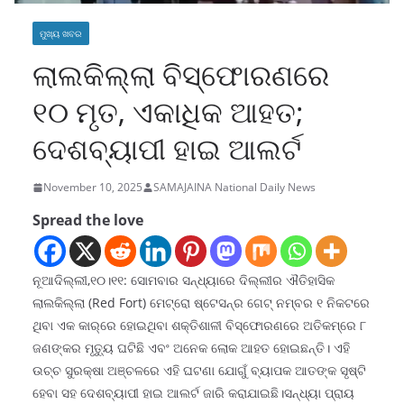
ମୁଖ୍ୟ ଖବର
ଲାଲକିଲ୍ଲା ବିସ୍ଫୋରଣରେ
୧୦ ମୃତ, ଏକାଧିକ ଆହତ;
ଦେଶବ୍ୟାପୀ ହାଇ ଆଲର୍ଟ
November 10, 2025
SAMAJAINA National Daily News
Spread the love
ନୂଆଦିଲ୍ଲୀ,୧୦।୧୧: ସୋମବାର ସନ୍ଧ୍ୟାରେ ଦିଲ୍ଲୀର ଐତିହାସିକ
ଲାଲକିଲ୍ଲା (Red Fort) ମେଟ୍ରୋ ଷ୍ଟେସନ୍ର ଗେଟ୍ ନମ୍ବର ୧ ନିକଟରେ
ଥିବା ଏକ କାର୍‌ରେ ହୋଇଥିବା ଶକ୍ତିଶାଳୀ ବିସ୍ଫୋରଣରେ ଅତିକମ୍‌ରେ ୮
ଜଣଙ୍କର ମୃତ୍ୟୁ ଘଟିଛି ଏବଂ ଅନେକ ଲୋକ ଆହତ ହୋଇଛନ୍ତି। ଏହି
ଉଚ୍ଚ ସୁରକ୍ଷା ଅଞ୍ଚଳରେ ଏହି ଘଟଣା ଯୋଗୁଁ ବ୍ୟାପକ ଆତଙ୍କ ସୃଷ୍ଟି
ହେବା ସହ ଦେଶବ୍ୟାପୀ ହାଇ ଆଲର୍ଟ ଜାରି କରାଯାଇଛି।ସନ୍ଧ୍ୟା ପ୍ରାୟ