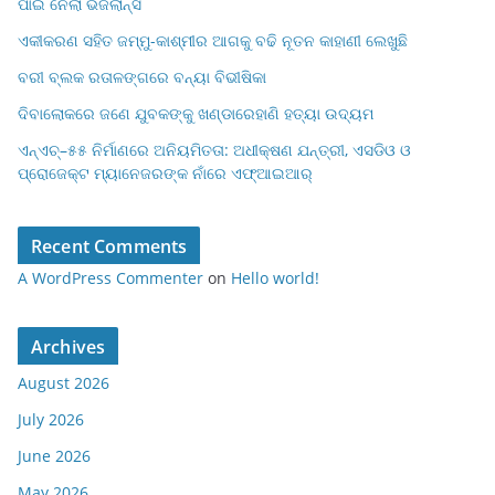
ପାଇଁ ନେଲା ଭିଜିଲାନ୍ସ
ଏକୀକରଣ ସହିତ ଜମ୍ମୁ-କାଶ୍ମୀର ଆଗକୁ ବଢି ନୂତନ କାହାଣୀ ଲେଖୁଛି
ବରୀ ବ୍ଲକ ରତାଳଙ୍ଗରେ ବନ୍ୟା ବିଭୀଷିକା
ଦିବାଲୋକରେ ଜଣେ ଯୁବକଙ୍କୁ ଖଣ୍ଡାରେହାଣି ହତ୍ୟା ଉଦ୍ୟମ
ଏନ୍‌ଏଚ୍–୫୫ ନିର୍ମାଣରେ ଅନିୟମିତତା: ଅଧୀକ୍ଷଣ ଯନ୍ତ୍ରୀ, ଏସଡିଓ ଓ
ପ୍ରୋଜେକ୍ଟ ମ୍ୟାନେଜରଙ୍କ ନାଁରେ ଏଫ୍‌ଆଇଆର୍
Recent Comments
A WordPress Commenter
on
Hello world!
Archives
August 2026
July 2026
June 2026
May 2026