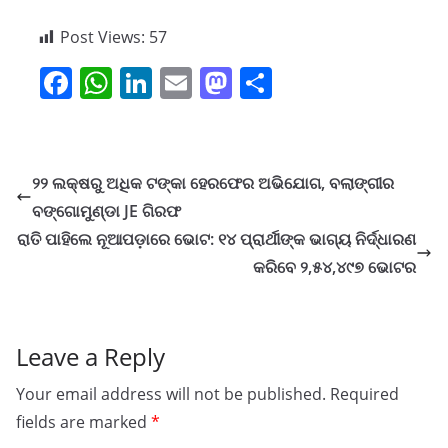
Post Views:
57
F
W
Li
E
M
S
a
h
n
m
a
h
c
at
k
ai
st
ar
e
s
e
l
o
e
୨୨ ଲକ୍ଷରୁ ଅଧିକ ଟଙ୍କା ହେରଫେର ଅଭିଯୋଗ, ବଲାଙ୍ଗୀର
b
A
dI
d
ବଙ୍ଗୋମୁଣ୍ଡା JE ଗିରଫ
o
p
n
o
ରାତି ପାହିଲେ ନୂଆପଡ଼ାରେ ଭୋଟ: ୧୪ ପ୍ରାର୍ଥୀଙ୍କ ଭାଗ୍ୟ ନିର୍ଦ୍ଧାରଣ
o
p
n
କରିବେ ୨,୫୪,୪୯୭ ଭୋଟର
k
Leave a Reply
Your email address will not be published.
Required
fields are marked
*