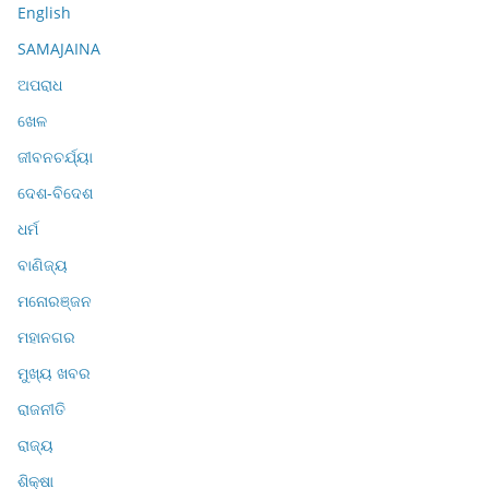
English
SAMAJAINA
ଅପରାଧ
ଖେଳ
ଜୀବନଚର୍ଯ୍ୟା
ଦେଶ-ବିଦେଶ
ଧର୍ମ
ବାଣିଜ୍ୟ
ମନୋରଞ୍ଜନ
ମହାନଗର
ମୁଖ୍ୟ ଖବର
ରାଜନୀତି
ରାଜ୍ୟ
ଶିକ୍ଷା