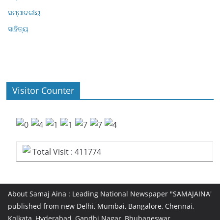
ସମ୍ପାଦକୀୟ
ସାହିତ୍ୟ
Visitor Counter
Total Visit : 411774
About Samaj Aina : Leading National Newspaper "SAMAJAINA'
published from new Delhi, Mumbai, Bangalore, Chennai,
Kolkata, Hyderabad, Gandhi Nagar, Bhubaneswar