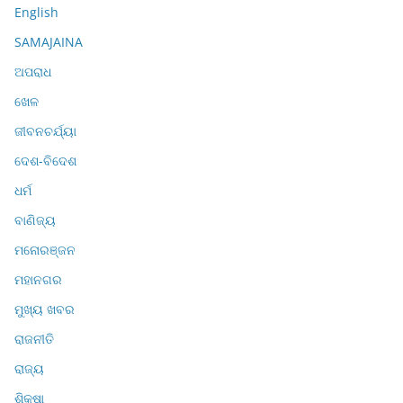
English
SAMAJAINA
ଅପରାଧ
ଖେଳ
ଜୀବନଚର୍ଯ୍ୟା
ଦେଶ-ବିଦେଶ
ଧର୍ମ
ବାଣିଜ୍ୟ
ମନୋରଞ୍ଜନ
ମହାନଗର
ମୁଖ୍ୟ ଖବର
ରାଜନୀତି
ରାଜ୍ୟ
ଶିକ୍ଷା