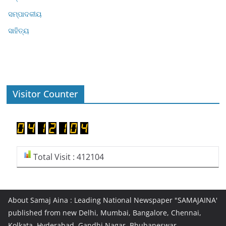
ସମ୍ପାଦକୀୟ
ସାହିତ୍ୟ
Visitor Counter
Total Visit : 412104
About Samaj Aina : Leading National Newspaper "SAMAJAINA'
published from new Delhi, Mumbai, Bangalore, Chennai,
Kolkata, Hyderabad, Gandhi Nagar, Bhubaneswar