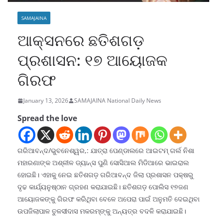
SAMAJAINA
ଆକ୍ସନରେ ଛତିଶଗଡ଼
ପ୍ରଶାସନ: ୧୭ ଆୟୋଜକ
ଗିରଫ
January 13, 2026
SAMAJAINA National Daily News
Spread the love
ଗରିଆବନ୍ଦ/ଭୁବନେଶ୍ୱର,: ଯାତ୍ରା ପେଣ୍ଡାଲରେ ଆଇଟମ୍‌ ଗର୍ଲ ନିଶା
ମହାରଣାଙ୍କ ଅଶ୍ଳୀଳ ଡ୍ୟାନ୍ସ ପୁଣି ସୋସିଆଲ ମିଡିଆରେ ଭାଇରାଲ
ହୋଇଛି। ଏହାକୁ ନେଇ ଛତିଶଗଡ଼ ଗରିଆବନ୍ଦ ଜିଲା ପ୍ରଶାସନ ପକ୍ଷରୁ
ଦୃଢ କାର୍ଯ୍ୟନୁଷ୍ଠାନ ଗ୍ରହଣ କରାଯାଇଛି। ଛତିଶଗଡ଼ ପୋଲିସ ୧୭ଜଣ
ଆୟୋଜକଙ୍କୁ ଗିରଫ କରିଥିବା ବେଳେ ଅପେରା ପାଇଁ ଅନୁମତି ଦେଇଥିବା
ଉପଜିଲାପାଳ ତୁଳସୀଦାସ ମକରମ୍‌ଙ୍କୁ ଅନ୍ୟତ୍ର ବଦଳି କରାଯାଇଛି।