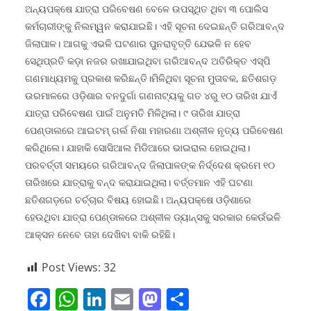
ଅନ୍ୟପକ୍ଷେ ଯାତ୍ରା ପରିବେଷଣ ବେଳେ ଉପସ୍ଥିତ ଥିବା ୩ ପୋଲିସ
କର୍ମଚାରୀଙ୍କୁ ନିଲମ୍ୱନ କରାଯାଇଛି। ଏହି ସୂଚନା ଦେଇଛନ୍ତି ଗରିଆବନ୍ଦ
ଜିଲାପାଳ। ଆଗକୁ ଏଭଳି ଘଟଣାର ପୁନରାବୃତ୍ତି ଯେଭଳି ନ ହେବ
ସେଥିପ୍ରତି କଡ଼ା ନଜର ରଖାଯାଇଥିବା ଗରିଆବନ୍ଦ ଅତିରିକ୍ତ ଏସ୍‌ପି
ଗଣମାଧ୍ୟମକୁ ପ୍ରକାଶ କରିଛନ୍ତି।ମିଳିଥିବା ସୂଚନା ମୁତାବକ, ଛତିଶଗଡ଼
ଉରମାଳରେ ଓଡ଼ିଶାର ବନଦୁର୍ଗା ଗଣନାଟ୍ୟକୁ ଗତ ୪ରୁ ୧୦ ତାରିଖ ଯାଏଁ
ଯାତ୍ରା ପରିବେଷଣ ପାଇଁ ଅନୁମତି ମିଳିଥିଲା। ୯ ତାରିଖ ଯାତ୍ରା
ପେଣ୍ଡାଲରେ ଆଇଟମ୍‌ ଗର୍ଲ ନିଶା ମହାରଣା ଅଶ୍ଳୀଳ ନୃତ୍ୟ ପରିବେଷଣ
କରିଥିଲେ। ଯାହାକି ସୋସିଆଲ ମିଡିଆରେ ଭାଇରାଲ ହୋଇଥିଲା।
ପରବର୍ତ୍ତୀ ସମୟରେ ଗରିଆବନ୍ଦ ଜିଲାପାଳଙ୍କ ନିର୍ଦ୍ଦେଶ କ୍ରମେ ୧୦
ତାରିଖରେ ଯାତ୍ରାକୁ ବନ୍ଦ କରାଯାଇଥିଲା। ବର୍ତ୍ତମାନ ଏହି ଘଟଣା
ଛତିଶଗଡ଼ରେ ଚର୍ଚ୍ଚାର ବିଷୟ ହୋଇଛି। ଅନ୍ୟପକ୍ଷେ ଓଡ଼ିଶାରେ
ହେଉଥିବା ଯାତ୍ରା ପେଣ୍ଡାଳରେ ଅଶ୍ଳୀଳ ଡ୍ୟାନ୍ସକୁ ସରକାର କେଉଁଭଳି
ଆକ୍ସନ ନେବେ ତାହା ଦେଖିବା ବାକି ରହିଛି।
Post Views:
32
F
W
Li
E
M
S