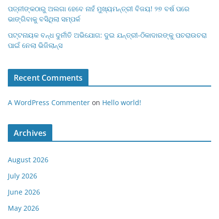
ପତ୍ନୀଙ୍କଠାରୁ ଅଲଗା ହେବେ ନାହଁ ମୁଖ୍ୟମନ୍ତ୍ରୀ ବିଜୟ! ୨୭ ବର୍ଷ ପରେ
ଭାଙ୍ଗିବାକୁ ବସିଥିଲା ସମ୍ପର୍କ
ପଟ୍ଟନାୟକ ବନ୍ଧ ଦୁର୍ନୀତି ଅଭିଯୋଗ: ଦୁଇ ଯନ୍ତ୍ରୀ-ଠିକାଦାରଙ୍କୁ ପଚରାଉଚରା
ପାଇଁ ନେଲା ଭିଜିଲାନ୍ସ
Recent Comments
A WordPress Commenter
on
Hello world!
Archives
August 2026
July 2026
June 2026
May 2026