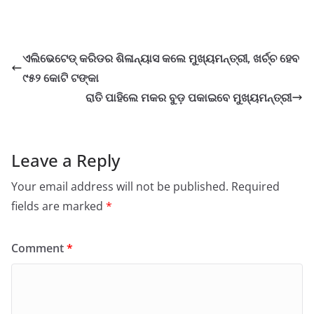
a
h
n
m
a
h
c
at
k
ai
st
ar
e
s
e
l
o
e
ଏଲିଭେଟେଡ୍ କରିଡର ଶିଳାନ୍ୟାସ କଲେ ମୁଖ୍ୟମନ୍ତ୍ରୀ, ଖର୍ଚ୍ଚ ହେବ
b
A
dI
d
୯୫୨ କୋଟି ଟଙ୍କା
o
p
n
o
ରାତି ପାହିଲେ ମକର ବୁଡ଼ ପକାଇବେ ମୁଖ୍ୟମନ୍ତ୍ରୀ
o
p
n
k
Leave a Reply
Your email address will not be published.
Required
fields are marked
*
Comment
*