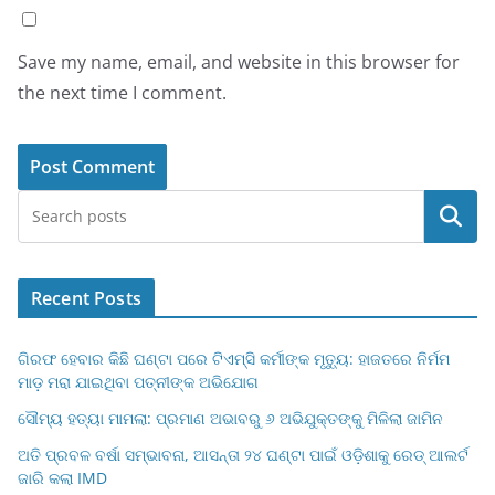
Save my name, email, and website in this browser for
the next time I comment.
Search
Recent Posts
ଗିରଫ ହେବାର କିଛି ଘଣ୍ଟା ପରେ ଟିଏମ୍‌ସି କର୍ମୀଙ୍କ ମୃତ୍ୟୁ: ହାଜତରେ ନିର୍ମମ
ମାଡ଼ ମରା ଯାଇଥିବା‌ ପତ୍ନୀଙ୍କ ଅଭିଯୋଗ
ସୌମ୍ୟ ହତ୍ୟା ମାମଲା: ପ୍ରମାଣ ଅଭାବରୁ ୬ ଅଭିଯୁକ୍ତଙ୍କୁ ମିଳିଲା ଜାମିନ
ଅତି ପ୍ରବଳ ବର୍ଷା ସମ୍ଭାବନା, ଆସନ୍ତା ୨୪ ଘଣ୍ଟା ପାଇଁ ଓଡ଼ିଶାକୁ ରେଡ୍ ଆଲର୍ଟ
ଜାରି କଲା IMD