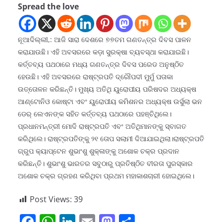
Spread the love
ନୂଆଦିଲ୍ଲୀ,: ଆଜି ସାରା ଦେଶରେ ୭୭ତମ ଗଣତନ୍ତ୍ର ଦିବସ ପାଳନ
କରାଯାଉଛି। ଏହି ଅବସରରେ କଡ଼ା ସୁରକ୍ଷା ବ୍ୟବସ୍ଥା କରାଯାଇଛି।
କର୍ତ୍ତବ୍ୟ ପଥଠାରେ ମଧ୍ୟ ଗଣତନ୍ତ୍ର ଦିବସ ପରେଡ ଅନୁଷ୍ଠିତ
ହେଉଛି। ଏହି ଅବସରରେ ରାଷ୍ଟ୍ରପତି ଦ୍ରୌପଦୀ ମୁର୍ମୁ ପତାକା
ଉତ୍ତୋଳନ କରିଛନ୍ତି। ମୁଖ୍ୟ ଅତିଥି ୟୁରୋପୀୟ ପରିଷଦର ଅଧ୍ୟକ୍ଷ
ଆଣ୍ଟୋନିଓ କୋଷ୍ଟା ଏବଂ ୟୁରୋପୀୟ କମିଶନର ଅଧ୍ୟକ୍ଷ ଉର୍ସୁଲା ଭନ
ଡେର୍‌ ଲେଏନଙ୍କ ସହିତ କର୍ତ୍ତବ୍ୟ ପଥଠାରେ ପହଞ୍ଚିଥିଲେ।
ପ୍ରଧାନମନ୍ତ୍ରୀ ମୋଦି ରାଷ୍ଟ୍ରପତି ଏବଂ ଅତିଥିମାନଙ୍କୁ ସ୍ବାଗତ
କରିଥିଲେ। ରାଷ୍ଟ୍ରପତିଙ୍କୁ ୨୧ ତୋପ ସଲାମୀ ଦିଆଯାଇଥିଲା।ରାଷ୍ଟ୍ରପତି
ଗ୍ରୁପ କ୍ୟାପ୍ଟେନ ଶୁଭାଂଶୁ ଶୁକ୍ଳାଙ୍କୁ ଅଶୋକ ଚକ୍ର ପ୍ରଦାନ
କରିଛନ୍ତି। ଶୁଭାଂଶୁ ଭାରତର ସବୁଠାରୁ ପ୍ରତିଷ୍ଠିତ ବୀରତା ପୁରସ୍କାର
ଅଶୋକ ଚକ୍ର ଗ୍ରହଣ କରିଥିବା ପ୍ରଥମ ମହାକାଶଚାରୀ ହୋଇଥିଲେ।
Post Views:
39
F
W
Li
E
M
S