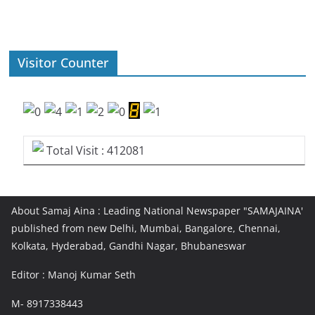
Visitor Counter
Total Visit : 412081
About Samaj Aina : Leading National Newspaper "SAMAJAINA'
published from new Delhi, Mumbai, Bangalore, Chennai,
Kolkata, Hyderabad, Gandhi Nagar, Bhubaneswar
Editor : Manoj Kumar Seth
M- 8917338443