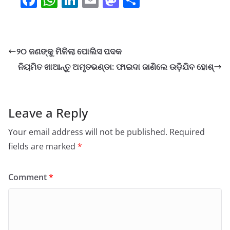
a
h
n
m
a
h
c
at
k
ai
st
ar
e
s
e
l
o
e
୨୦ ଜଣଙ୍କୁ ମିଳିଲା ପୋଲିସ ପଦକ
b
A
dI
d
ନିୟମିତ ଖାଆନ୍ତୁ ଅମୃତଭଣ୍ଡା: ଫାଇଦା ଜାଣିଲେ ଉଡ଼ିଯିବ ହୋଶ୍‌
o
p
n
o
o
p
n
k
Leave a Reply
Your email address will not be published.
Required
fields are marked
*
Comment
*