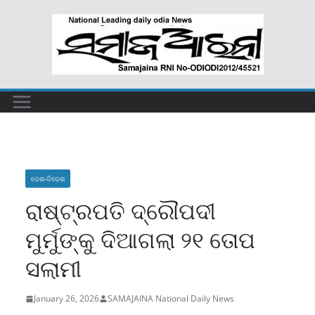
Skip
to
content
ଦେଶ-ବିଦେଶ
ରାଷ୍ଟ୍ରପତି ଦ୍ରୌପଦୀ
ମୁର୍ମୁଙ୍କୁ ଦିଆଗଲା ୨୧ ତୋପ
ସଲାମୀ
January 26, 2026
SAMAJAINA National Daily News