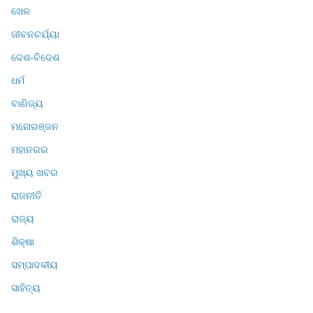
ଖେଳ
ଜୀବନଚର୍ଯ୍ୟା
ଦେଶ-ବିଦେଶ
ଧର୍ମ
ବାଣିଜ୍ୟ
ମନୋରଞ୍ଜନ
ମହାନଗର
ମୁଖ୍ୟ ଖବର
ରାଜନୀତି
ରାଜ୍ୟ
ଶିକ୍ଷା
ସମ୍ପାଦକୀୟ
ସାହିତ୍ୟ