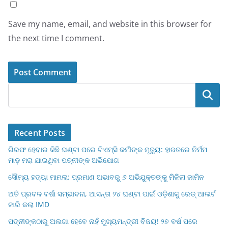
Save my name, email, and website in this browser for
the next time I comment.
Search
Recent Posts
ଗିରଫ ହେବାର କିଛି ଘଣ୍ଟା ପରେ ଟିଏମ୍‌ସି କର୍ମୀଙ୍କ ମୃତ୍ୟୁ: ହାଜତରେ ନିର୍ମମ
ମାଡ଼ ମରା ଯାଇଥିବା‌ ପତ୍ନୀଙ୍କ ଅଭିଯୋଗ
ସୌମ୍ୟ ହତ୍ୟା ମାମଲା: ପ୍ରମାଣ ଅଭାବରୁ ୬ ଅଭିଯୁକ୍ତଙ୍କୁ ମିଳିଲା ଜାମିନ
ଅତି ପ୍ରବଳ ବର୍ଷା ସମ୍ଭାବନା, ଆସନ୍ତା ୨୪ ଘଣ୍ଟା ପାଇଁ ଓଡ଼ିଶାକୁ ରେଡ୍ ଆଲର୍ଟ
ଜାରି କଲା IMD
ପତ୍ନୀଙ୍କଠାରୁ ଅଲଗା ହେବେ ନାହଁ ମୁଖ୍ୟମନ୍ତ୍ରୀ ବିଜୟ! ୨୭ ବର୍ଷ ପରେ