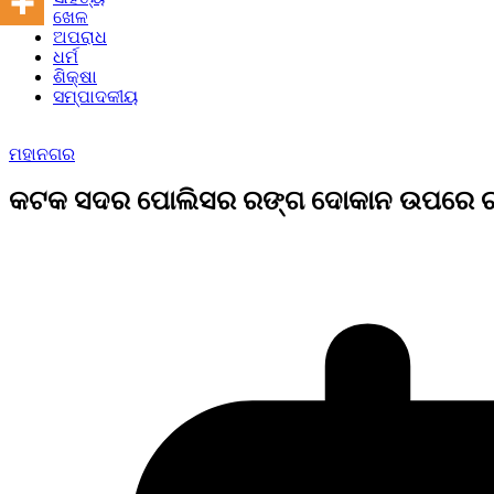
ଖେଳ
ଅପରାଧ
ଧର୍ମ
ଶିକ୍ଷା
ସମ୍ପାଦକୀୟ
ମହାନଗର
କଟକ ସଦର ପୋଲିସର ରଙ୍ଗ ଦୋକାନ ଉପରେ ଚ