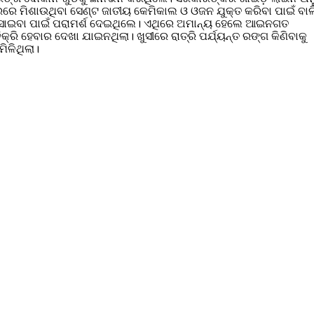
େ ମିଶାଉଥିବା ସେଣ୍ଟ ଜାତୀୟ କେମିକାଲ ଓ ଓଜନ ଯୁକ୍ତ କରିବା ପାଇଁ ବାଲ
ନ ମିସାଇବା ପାଇଁ ପରାମର୍ଶ ଦେଇଥିଲେ। ଏଥିରେ ଅମାନ୍ୟ ହେଲେ ଆଇନଗତ
୍ରି ହେବାର ଦେଖା ଯାଇନଥିଲା। ଖୁସୀରେ ରାତ୍ରି ପର୍ଯ୍ୟନ୍ତ ରଙ୍ଗ କିଣିବାକୁ
ିଳିଥିଲା।