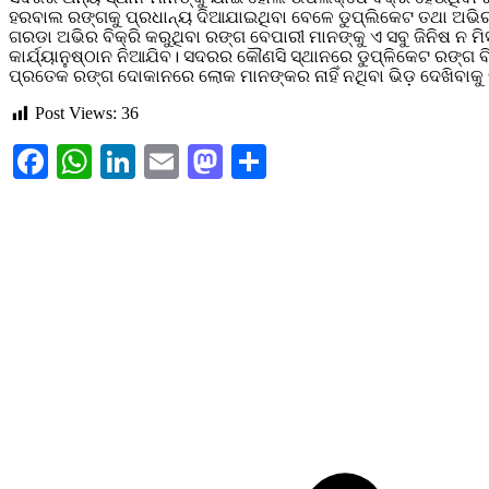
ହରବାଲ ରଙ୍ଗକୁ ପ୍ରଧାନ୍ୟ ଦିଆଯାଇଥିବା ବେଳେ ଡୁପ୍ଲିକେଟ ତଥା ଅଭିରର
ଗରଡା ଅଭିର ବିକ୍ରି କରୁଥିବା ରଙ୍ଗ ବେପାରୀ ମାନଙ୍କୁ ଏ ସବୁ ଜିନିଷ 
କାର୍ଯ୍ୟାନୁଷ୍ଠାନ ନିଆଯିବ। ସଦରର କୌଣସି ସ୍ଥାନରେ ଡୁପ୍ଳିକେଟ ରଙ୍ଗ ବିକ
ପ୍ରତେକ ରଙ୍ଗ ଦୋକାନରେ ଲୋକ ମାନଙ୍କର ନାହିଁ ନଥିବା ଭିଡ଼ ଦେଖିବାକୁ ମ
Post Views:
36
Facebook
WhatsApp
LinkedIn
Email
Mastodon
Share