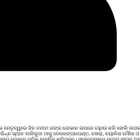
ଙ୍କ ନେତୃତ୍ୱରେ ଦିନ ତମାମ ରଙ୍ଗ ଦୋକାନ ଉପରେ ଚଢ଼ାଉ କରି ହୋଲି ଉପ
ଭିନ୍ନ ସ୍ଥାନ ବାଲିକୁଦା ଠାରୁ ତେଲେଙ୍ଗାପେଣ୍ଠ, ନଖରା, ବୟାଳିଶ ମୌଜା ଓ
ରଙ୍ଗ ଦୋକାନ ଗୁଡିକୁ ଛାନଭିନ କରିଥିଲେ। ସରକାରଙ୍କର ଗାଇଡ଼ ଲାଇନ ଅନ