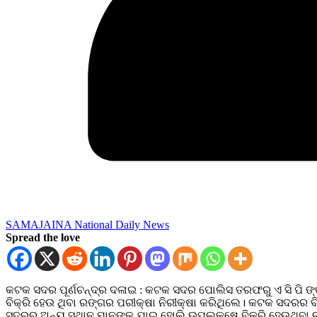
SAMAJAINA National Daily News
Spread the love
କଟକ ସଦର ପୂର୍ଣଚନ୍ଦ୍ର ଦଳାଇ : କଟକ ସଦର ପୋଲିସ ତରଫରୁ ଏ ସି ପି 
ବିକ୍ରି ହେଉ ଥିବା ରଙ୍ଗର ପରୀକ୍ଷା ନିରୀକ୍ଷା କରିଥିଲେ। କଟକ ସଦରର ବି
ସଦରର ଅନ୍ୟ ସ୍ଥାନ ମାନଙ୍କୁ ଯାଇ ହୋଲି ଉପଲକ୍ଷେ ବିକ୍ରି ହେଉଥିବା 