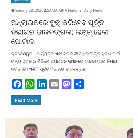
January 28, 2026
SAMAJAINA National Daily News
ଅନ୍‌ଲାଇନରେ ବୁକ୍ କରିହେବ ପୂର୍ତ୍ତ
ବିଭାଗର ଡାକବଙ୍ଗଳା; ଲଞ୍ଚ୍ ହେଲା
ପୋର୍ଟାଲ
ଭୁବନେଶ୍ୱର, : ପର୍ଯ୍ୟଟକ ଏବଂ ସରକାରୀ ଅଧିକାରୀଙ୍କ ସୁବିଧା ପାଇଁ
ରାଜ୍ୟ ସରକାର ବିଭିନ୍ନ ପର୍ଯ୍ୟଟନ ସ୍ଥାନରେ ଡାକବଙ୍ଗଳା ନିର୍ମାଣ
କରିଛନ୍ତି। ଏଣିକି ପୂର୍ତ୍ତ ବିଭାଗର ଡାକବଙ୍ଗଳା
F
W
Li
E
M
S
a
h
n
m
a
h
c
at
k
ai
st
ar
Read More
e
s
e
l
o
e
b
A
dI
d
o
p
n
o