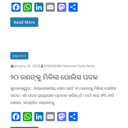
F
W
Li
E
M
S
a
h
n
m
a
h
c
at
k
ai
st
ar
Read More
e
s
e
l
o
e
b
A
dI
d
o
p
n
o
ମୁଖ୍ୟ ଖବର
o
p
n
January 26, 2026
SAMAJAINA National Daily News
k
୨୦ ଜଣଙ୍କୁ ମିଳିଲା ପୋଲିସ ପଦକ
ଭୁବନେଶ୍ୱର,: ଉଲ୍ଲେଖନୀୟ ସେବା ପାଇଁ ୨୦ ଜଣଙ୍କୁ ମିଳିଲା ପୋଲିସ
ପଦକ। ଏହି ପଦକ ରାଜ୍ୟପାଳ ପ୍ରଦାନ କରିଛନ୍ତି। ବର୍ଗ-୧ରେ IPS ନୀତି
ଶେଖର, ସତ୍ୟଜିତ ନାୟକଙ୍କୁ
F
W
Li
E
M
S
a
h
n
m
a
h