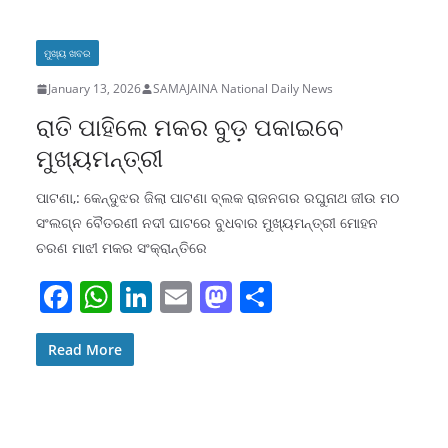
b
A
dI
d
o
p
n
o
ମୁଖ୍ୟ ଖବର
o
p
n
January 13, 2026
SAMAJAINA National Daily News
k
ରାତି ପାହିଲେ ମକର ବୁଡ଼ ପକାଇବେ
ମୁଖ୍ୟମନ୍ତ୍ରୀ
ପାଟଣା,: କେନ୍ଦୁଝର ଜିଲା ପାଟଣା ବ୍ଲକ ରାଜନଗର ରଘୁନାଥ ଜୀଉ ମଠ
ସଂଲଗ୍ନ ବୈତରଣୀ ନଦୀ ଘାଟରେ ବୁଧବାର ମୁଖ୍ୟମନ୍ତ୍ରୀ ମୋହନ
ଚରଣ ମାଝୀ ମକର ସଂକ୍ରାନ୍ତିରେ
F
W
Li
E
M
S
a
h
n
m
a
h
c
at
k
ai
st
ar
Read More
e
s
e
l
o
e
b
A
dI
d