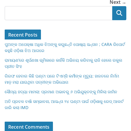
o
p
n
o
Next →
o
p
n
Search
k
Recent Posts
ପୁଅଙ୍କ ଅପେକ୍ଷା ଅଧିକ ଝିଅଙ୍କୁ କରୁଛନ୍ତି ପୋଷ୍ୟ ସନ୍ତାନ ; CARA ରିପୋର୍ଟ
କହୁଛି ଓଡ଼ିଶା ଝିଅ ଆଗରେ
ରାମାୟଣ’ରେ ଶୂର୍ପଣଖା ଭୂମିକାରେ କାହିଁକି ଅଭିନୟ କରିବାକୁ ରାଜି ହେଲେ ରକୁଲ
ପ୍ରୀତ ସିଂହ
ଗିରଫ ହେବାର କିଛି ଘଣ୍ଟା ପରେ ଟିଏମ୍‌ସି କର୍ମୀଙ୍କ ମୃତ୍ୟୁ: ହାଜତରେ ନିର୍ମମ
ମାଡ଼ ମରା ଯାଇଥିବା‌ ପତ୍ନୀଙ୍କ ଅଭିଯୋଗ
ସୌମ୍ୟ ହତ୍ୟା ମାମଲା: ପ୍ରମାଣ ଅଭାବରୁ ୬ ଅଭିଯୁକ୍ତଙ୍କୁ ମିଳିଲା ଜାମିନ
ଅତି ପ୍ରବଳ ବର୍ଷା ସମ୍ଭାବନା, ଆସନ୍ତା ୨୪ ଘଣ୍ଟା ପାଇଁ ଓଡ଼ିଶାକୁ ରେଡ୍ ଆଲର୍ଟ
ଜାରି କଲା IMD
Recent Comments