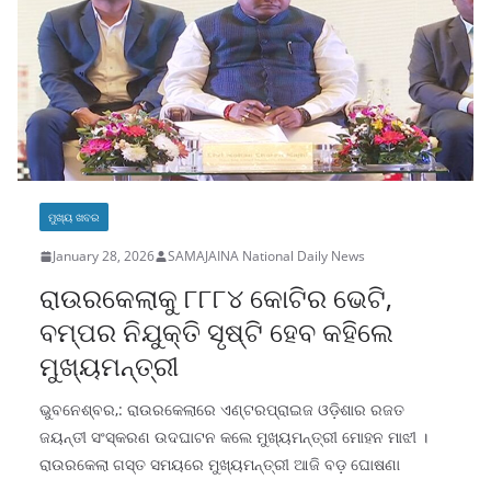
o
p
n
k
ମୁଖ୍ୟ ଖବର
January 28, 2026
SAMAJAINA National Daily News
ରାଉରକେଲାକୁ ୮୮୮୪ କୋଟିର ଭେଟି,
ବମ୍ପର ନିଯୁକ୍ତି ସୃଷ୍ଟି ହେବ କହିଲେ
ମୁଖ୍ୟମନ୍ତ୍ରୀ
ଭୁବନେଶ୍ବର,: ରାଉରକେଲାରେ ଏଣ୍ଟରପ୍ରାଇଜ ଓଡ଼ିଶାର ରଜତ
ଜୟନ୍ତୀ ସଂସ୍କରଣ ଉଦଘାଟନ କଲେ ମୁଖ୍ୟମନ୍ତ୍ରୀ ମୋହନ ମାଝୀ ।
ରାଉରକେଲା ଗସ୍ତ ସମୟରେ ମୁଖ୍ୟମନ୍ତ୍ରୀ ଆଜି ବଡ଼ ଘୋଷଣା