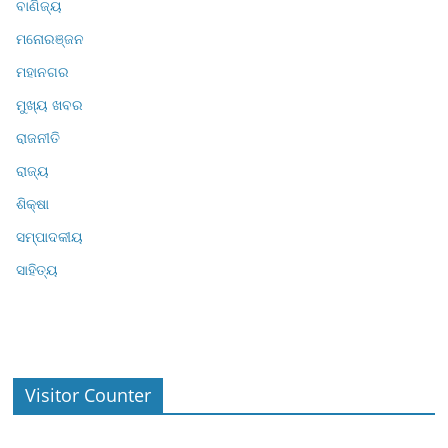
ବାଣିଜ୍ୟ
ମନୋରଞ୍ଜନ
ମହାନଗର
ମୁଖ୍ୟ ଖବର
ରାଜନୀତି
ରାଜ୍ୟ
ଶିକ୍ଷା
ସମ୍ପାଦକୀୟ
ସାହିତ୍ୟ
Visitor Counter