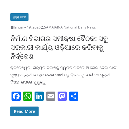
b
A
dI
d
o
p
n
o
ମୁଖ୍ୟ ଖବର
o
p
n
January 19, 2026
SAMAJAINA National Daily News
k
ନିର୍ମାଣ ବିଭାଗର ସମୀକ୍ଷା ବୈଠକ: ସବୁ
ସରକାରୀ କାର୍ଯ୍ୟ ଓଡ଼ିଆରେ କରିବାକୁ
ନିର୍ଦ୍ଦେଶ
ଭୁବନେଶ୍ୱର: ରାଜ୍ୟର ବିକାଶକୁ ତ୍ୱରିତ ଗତିରେ ଆଗେଇ ନେବା ପାଇଁ
ମୁଖ୍ୟମନ୍ତ୍ରୀ ମୋହନ ଚରଣ ମାଝୀ ସବୁ ବିଭାଗକୁ ଯେଉଁ ୧୫ ସୂତ୍ରୀ
ବିଷୟ ଉପରେ ଗୁରୁତ୍ୱ
F
W
Li
E
M
S
a
h
n
m
a
h
c
at
k
ai
st
ar
Read More
e
s
e
l
o
e