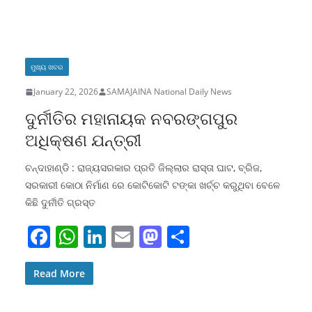
e
s
e
l
o
e
b
A
dI
d
o
p
n
o
ମୁଖ୍ୟ ଖବର
o
p
n
January 22, 2026
SAMAJAINA National Daily News
k
ଦୁର୍ନୀତିର ମହାନାୟକ ନବରଙ୍ଗପୁର
ଅଧିକ୍ଷଣ ଯନ୍ତ୍ରୀ
ଚନ୍ଦାହାଣ୍ଡି : ରାଜ୍ୟସରକାର ପ୍ରତି ଜିଲ୍ଲାର ରାସ୍ତା ଘାଟ, ବ୍ରିଜ,
ସରକାରୀ କୋଠା ନିର୍ମାଣ ରେ କୋଟିକୋଟି ଟଙ୍କା ଖର୍ଚ୍ଚ କରୁଥିବା ବେଳେ
କିଛି ଦୁର୍ନୀତି ଗ୍ରସ୍ତ
F
W
Li
E
M
S
a
h
n
m
a
h
c
at
k
ai
st
ar
Read More
e
s
e
l
o
e