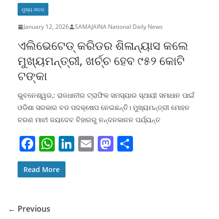
o
p
n
o
ମୁଖ୍ୟ ଖବର
o
p
n
January 12, 2026
SAMAJAINA National Daily News
k
ଏଲିଭେଟେଡ୍ କରିଡର ଶିଳାନ୍ୟାସ କଲେ
ମୁଖ୍ୟମନ୍ତ୍ରୀ, ଖର୍ଚ୍ଚ ହେବ ୯୫୨ କୋଟି
ଟଙ୍କା
ଭୁବନେଶ୍ୱର,: ରାଜଧାନୀର ଟ୍ରାଫିକ ସମସ୍ୟାର ସ୍ଥାୟୀ ସମାଧାନ ପାଇଁ
ଓଡିଶା ସରକାର ବଡ ପଦକ୍ଷେପ ନେଇଛନ୍ତି। ମୁଖ୍ୟମନ୍ତ୍ରୀ ମୋହନ
ଚରଣ ମାଝୀ ଜୟଦେବ ବିହାରରୁ ନନ୍ଦନକାନନ ପର୍ଯ୍ୟନ୍ତ
F
W
Li
E
M
S
a
h
n
m
a
h
c
at
k
ai
st
ar
Read More
e
s
e
l
o
e
b
A
dI
d
← Previous