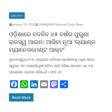
b
A
dI
d
o
p
n
o
ମୁଖ୍ୟ ଖବର
o
p
n
January 19, 2026
SAMAJAINA National Daily News
k
ଓଡ଼ିଶାରେ ବଦଳିବ ୪୫ ବର୍ଷର ପୁରୁଣା
ରାଜସ୍ୱ ଆଇନ: ଆସିବା ନୂଆ ‘ଲ୍ୟାଣ୍ଡ
ମ୍ୟାନେଜମେଣ୍ଟ ଆକ୍ଟ’
ଭୁବନେଶ୍ୱର,୧୯।୧: ରାଜ୍ୟରେ ଜମିଜମା ପ୍ରଶାସନକୁ ଅଧିକ ସରଳ,
ସ୍ୱଚ୍ଛ ଏବଂ ଲୋକାଭିମୁଖୀ କରିବା ପାଇଁ ଓଡ଼ିଶା ସରକାର ଏକ ବଡ଼
ପଦକ୍ଷେପ ଗ୍ରହଣ କରିଛନ୍ତି। ଦୀର୍ଘ ୪୫
F
W
Li
E
M
S
a
h
n
m
a
h
c
at
k
ai
st
ar
Read More
e
s
e
l
o
e