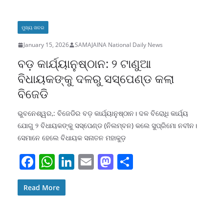
b
A
dI
d
o
p
n
o
ମୁଖ୍ୟ ଖବର
o
p
n
January 15, 2026
SAMAJAINA National Daily News
k
ବଡ଼ କାର୍ଯ୍ୟାନୁଷ୍ଠାନ: ୨ ଟାଣୁଆ
ବିଧାୟକଙ୍କୁ ଦଳରୁ ସସ୍‌ପେଣ୍ଡ କଲା
ବିଜେଡି
ଭୁବନେଶ୍ୱର,: ବିଜେଡିର ବଡ଼ କାର୍ଯ୍ୟାନୁଷ୍ଠାନ। ଦଳ ବିରୋଧି କାର୍ଯ୍ୟ
ଯୋଗୁ ୨ ବିଧାୟକଙ୍କୁ ସସ୍‌ପେଣ୍ଡ (ନିଲମ୍ବନ) କଲେ ସୁପ୍ରିମୋ ନବୀନ।
ସେମାନେ ହେଲେ ବିଧାୟକ ସନାତନ ମହାକୁଡ଼
F
W
Li
E
M
S
a
h
n
m
a
h
c
at
k
ai
st
ar
Read More
e
s
e
l
o
e