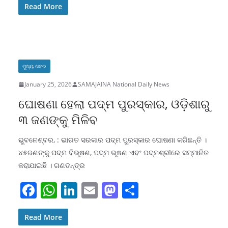
c
at
k
ai
st
ar
Read More
e
s
e
l
o
e
b
A
dI
d
o
p
n
o
ମୁଖ୍ୟ ଖବର
o
p
n
January 25, 2026
SAMAJAINA National Daily News
k
ଘୋଷଣା ହେଲା ପଦ୍ମ ପୁରସ୍କାର, ଓଡ଼ିଶାରୁ
୩ ଜଣଙ୍କୁ ମିଳିବ
ଭୁବନେଶ୍ବର, : ଭାରତ ସରକାର ପଦ୍ମ ପୁରସ୍କାର ଘୋଷଣା କରିଛନ୍ତି ।
୪୫ଜଣଙ୍କୁ ପଦ୍ମ ବିଭୂଷଣ, ପଦ୍ମ ଭୂଷଣ ଏବଂ ପଦ୍ମଶ୍ରୀରେ ସମ୍ମାନିତ
କରାଯାଇଛି । ଗଣତନ୍ତ୍ର
F
W
Li
E
M
S
a
h
n
m
a
h
c
at
k
ai
st
ar
Read More