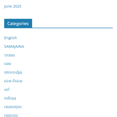
June 2025
Categories
English
SAMAJAINA
ଅପରାଧ
ଖେଳ
ଜୀବନଚର୍ଯ୍ୟା
ଦେଶ-ବିଦେଶ
ଧର୍ମ
ବାଣିଜ୍ୟ
ମନୋରଞ୍ଜନ
ମହାନଗର