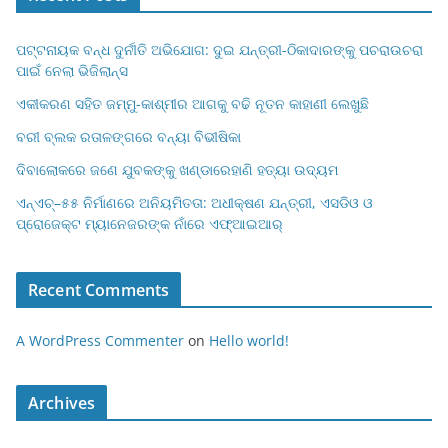
ପଟ୍ଟନାୟକ ବନ୍ଧ ଦୁର୍ନୀତି ଅଭିଯୋଗ: ଦୁଇ ଯନ୍ତ୍ରୀ-ଠିକାଦାରଙ୍କୁ ପଚରାଉଚରା
ପାଇଁ ନେଲା ଭିଜିଲାନ୍ସ
ଏକୀକରଣ ସହିତ ଜମ୍ମୁ-କାଶ୍ମୀର ଆଗକୁ ବଢି ନୂତନ କାହାଣୀ ଲେଖୁଛି
ବରୀ ବ୍ଲକ ରତାଳଙ୍ଗରେ ବନ୍ୟା ବିଭୀଷିକା
ଦିବାଲୋକରେ ଜଣେ ଯୁବକଙ୍କୁ ଖଣ୍ଡାରେହାଣି ହତ୍ୟା ଉଦ୍ୟମ
ଏନ୍‌ଏଚ୍–୫୫ ନିର୍ମାଣରେ ଅନିୟମିତତା: ଅଧୀକ୍ଷଣ ଯନ୍ତ୍ରୀ, ଏସଡିଓ ଓ
ପ୍ରୋଜେକ୍ଟ ମ୍ୟାନେଜରଙ୍କ ନାଁରେ ଏଫ୍‌ଆଇଆର୍
Recent Comments
A WordPress Commenter
on
Hello world!
Archives