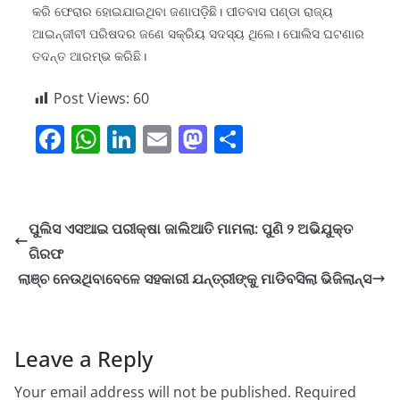
କରି ଫେରାର ହୋଇଯାଇଥିବା ଜଣାପଡ଼ିଛି। ପୀତବାସ ପଣ୍ଡା ରାଜ୍ୟ
ଆଇନ୍‌ଜୀବୀ ପରିଷଦର ଜଣେ ସକ୍ରିୟ ସଦସ୍ୟ ଥିଲେ। ପୋଲିସ ଘଟଣାର
ତଦନ୍ତ ଆରମ୍ଭ କରିଛି।
Post Views:
60
F
W
Li
E
M
S
a
h
n
m
a
h
c
at
k
ai
st
ar
e
s
e
l
o
e
ପୁଲିସ ଏସଆଇ ପରୀକ୍ଷା ଜାଲିଆତି ମାମଲା: ପୁଣି ୨ ଅଭିଯୁକ୍ତ
b
A
dI
d
ଗିରଫ
o
p
n
o
ଲାଞ୍ଚ ନେଉଥିବାବେଳେ ସହକାରୀ ଯନ୍ତ୍ରୀଙ୍କୁ ମାଡିବସିଲା ଭିଜିଲାନ୍ସ
o
p
n
k
Leave a Reply
Your email address will not be published.
Required