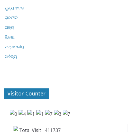
ମୁଖ୍ୟ ଖବର
ରାଜନୀତି
ରାଜ୍ୟ
ଶିକ୍ଷା
ସମ୍ପାଦକୀୟ
ସାହିତ୍ୟ
Visitor Counter
Total Visit : 411737