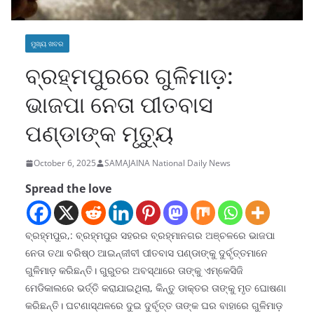
ମୁଖ୍ୟ ଖବର
ବ୍ରହ୍ମପୁରରେ ଗୁଳିମାଡ଼:
ଭାଜପା ନେତା ପୀତବାସ
ପଣ୍ଡାଙ୍କ ମୃତ୍ୟୁ
October 6, 2025
SAMAJAINA National Daily News
Spread the love
ବ୍ରହ୍ମପୁର,: ବ୍ରହ୍ମପୁର ସହରର ବ୍ରହ୍ମାନଗର ଅଞ୍ଚଳରେ ଭାଜପା
ନେତା ତଥା ବରିଷ୍ଠ ଆଇନ୍‌ଜୀବୀ ପୀତବାସ ପଣ୍ଡାଙ୍କୁ ଦୁର୍ବୃତ୍ତମାନେ
ଗୁଳିମାଡ଼ କରିଛନ୍ତି। ଗୁରୁତର ଅବସ୍ଥାରେ ତାଙ୍କୁ ଏମ୍‌କେସିଜି
ମେଡିକାଲରେ ଭର୍ତ୍ତି କରାଯାଇଥିଲା, କିନ୍ତୁ ଡାକ୍ତର ତାଙ୍କୁ ମୃତ ଘୋଷଣା
କରିଛନ୍ତି। ଘଟଣାସ୍ଥଳରେ ଦୁଇ ଦୁର୍ବୃତ୍ତ ତାଙ୍କ ଘର ବାହାରେ ଗୁଳିମାଡ଼