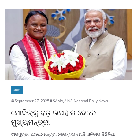
e
s
e
l
o
e
b
A
dI
d
o
p
n
o
o
p
n
k
ରାଜ୍ୟ
September 27, 2025
SAMAJAINA National Daily News
ମୋଦିଙ୍କୁ ବଡ଼ ଉପହାର ଦେଲେ
ମୁଖ୍ୟମନ୍ତ୍ରୀ
ଝାରସୁଗୁଡା, ପ୍ରଧାନମନ୍ତ୍ରୀ ନରେନ୍ଦ୍ର ମୋଦି ଶନିବାର ଦିନିକିଆ