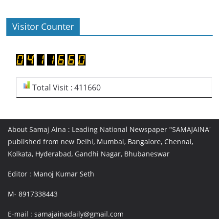
Visitor Counter
Total Visit : 411660
About Samaj Aina : Leading National Newspaper "SAMAJAINA'
published from new Delhi, Mumbai, Bangalore, Chennai,
Kolkata, Hyderabad, Gandhi Nagar, Bhubaneswar
Editor : Manoj Kumar Seth
M- 8917338443
E-mail : samajainadaily@gmail.com