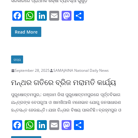
ସରକାରରେ ପ୍ରାଥମିକ ଶିକ୍ଷା ବ୍ୟବସ୍ଥା ଭୁଶୁଡ଼ି
F
W
Li
E
M
S
a
h
n
m
a
h
c
at
k
ai
st
ar
Read More
e
s
e
l
o
e
b
A
dI
d
ରାଜ୍ୟ
o
p
n
o
September 28, 2025
SAMAJAINA National Daily News
o
p
n
ମନ୍ଥର ଗତିରେ ବ୍ରିଜ ମରାମତି କାର୍ଯ୍ୟ
k
ପୁରୁଷୋତ୍ତମପୁର,: ଗଞ୍ଜାମ ଜିଲା ପୁରୁଷୋତ୍ତମପୁରରେ ପୂର୍ତ୍ତବିଭାଗ
ଯନ୍ତ୍ରଙ୍କ ବେପରୁଆ ଓ ଖାମଖିଆଲି ମନୋଭାବ ଯୋଗୁ ଜନସାଧାରଣ
ହନ୍ତସନ୍ତ ହେଉଛନ୍ତି। ଯାହା ଚିନ୍ତାର ବିଷୟ ପାଲଟିଛି। ବ୍ରହ୍ମପୁର ଓ
F
W
Li
E
M
S
a
h
n
m
a
h