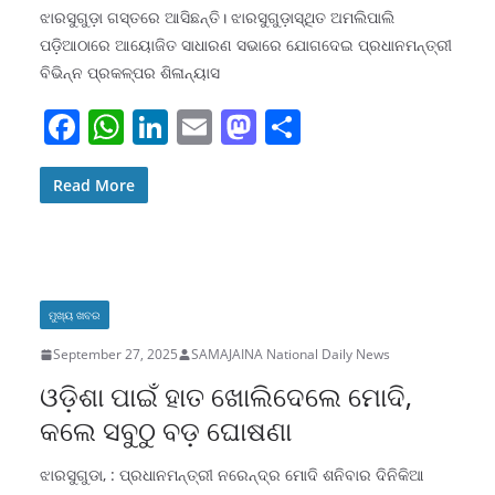
ଝାରସୁଗୁଡ଼ା ଗସ୍ତରେ ଆସିଛନ୍ତି। ଝାରସୁଗୁଡ଼ାସ୍ଥିତ ଅମଲିପାଲି
ପଡ଼ିଆଠାରେ ଆୟୋଜିତ ସାଧାରଣ ସଭାରେ ଯୋଗଦେଇ ପ୍ରଧାନମନ୍ତ୍ରୀ
ବିଭିନ୍ନ ପ୍ରକଳ୍ପର ଶିଳାନ୍ୟାସ
F
W
Li
E
M
S
a
h
n
m
a
h
c
at
k
ai
st
ar
Read More
e
s
e
l
o
e
b
A
dI
d
o
p
n
o
ମୁଖ୍ୟ ଖବର
o
p
n
September 27, 2025
SAMAJAINA National Daily News
k
ଓଡ଼ିଶା ପାଇଁ ହାତ ଖୋଲିଦେଲେ ମୋଦି,
କଲେ ସବୁଠୁ ବଡ଼ ଘୋଷଣା
ଝାରସୁଗୁଡା, : ପ୍ରଧାନମନ୍ତ୍ରୀ ନରେନ୍ଦ୍ର ମୋଦି ଶନିବାର ଦିନିକିଆ