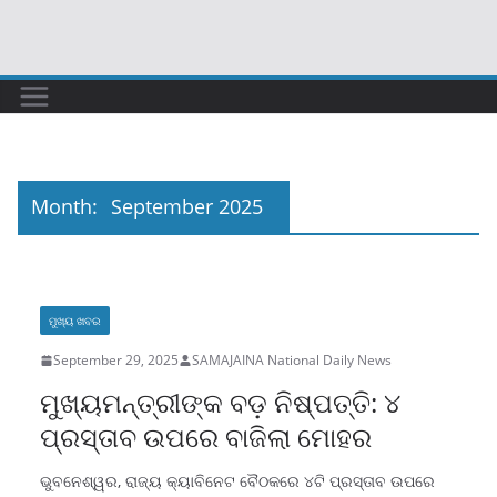
Skip
to
content
Month:
September 2025
ମୁଖ୍ୟ ଖବର
September 29, 2025
SAMAJAINA National Daily News
ମୁଖ୍ୟମନ୍ତ୍ରୀଙ୍କ ବଡ଼ ନିଷ୍ପତ୍ତି: ୪
ପ୍ରସ୍ତାବ ଉପରେ ବାଜିଲା ମୋହର
ଭୁବନେଶ୍ୱର, ରାଜ୍ୟ କ୍ୟାବିନେଟ ବୈଠକରେ ୪ଟି ପ୍ରସ୍ତାବ ଉପରେ