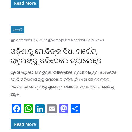
c
at
k
ai
st
ar
Read More
e
s
e
l
o
e
b
A
dI
d
ରାଜନୀତି
o
p
n
o
September 27, 2025
SAMAJAINA National Daily News
o
p
n
ଓଡ଼ିଶାରୁ ମୋଦିଙ୍କ ସିଧା ଟାର୍ଗେଟ,
k
ରାହୁଲଙ୍କୁ କରିଦେଲେ ଚ୍ୟାଲେଞ୍ଜ
ଭୁବନେଶ୍ୱର,: ଝାରସୁଗୁଡ଼ା ସମାବେଶରେ ପ୍ରଧାନମନ୍ତ୍ରୀ ନରେନ୍ଦ୍ର
ମୋଦି ଓଡ଼ିଶାବାସୀଙ୍କୁ ସମ୍ବୋଧନ କରିଛନ୍ତି। ଏହା ସହ ନବରାତ୍ର
ଅବସରରେ ସମସ୍ତଙ୍କୁ ଶୁଭେଚ୍ଛା ଜଣାଇବା ସହ ୫୦ହଜାର କୋଟିରୁ
ଅଧିକ
F
W
Li
E
M
S
a
h
n
m
a
h
c
at
k
ai
st
ar
Read More