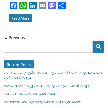
F
W
Li
E
M
S
a
h
n
m
a
h
c
at
k
ai
st
ar
Read More
e
s
e
l
o
e
b
A
dI
d
← Previous
o
p
n
o
Search
o
p
n
k
Recent Posts
ପଟ୍ଟନାୟକ ବନ୍ଧ ଦୁର୍ନୀତି ଅଭିଯୋଗ: ଦୁଇ ଯନ୍ତ୍ରୀ-ଠିକାଦାରଙ୍କୁ ପଚରାଉଚରା
ପାଇଁ ନେଲା ଭିଜିଲାନ୍ସ
ଏକୀକରଣ ସହିତ ଜମ୍ମୁ-କାଶ୍ମୀର ଆଗକୁ ବଢି ନୂତନ କାହାଣୀ ଲେଖୁଛି
ବରୀ ବ୍ଲକ ରତାଳଙ୍ଗରେ ବନ୍ୟା ବିଭୀଷିକା
ଦିବାଲୋକରେ ଜଣେ ଯୁବକଙ୍କୁ ଖଣ୍ଡାରେହାଣି ହତ୍ୟା ଉଦ୍ୟମ