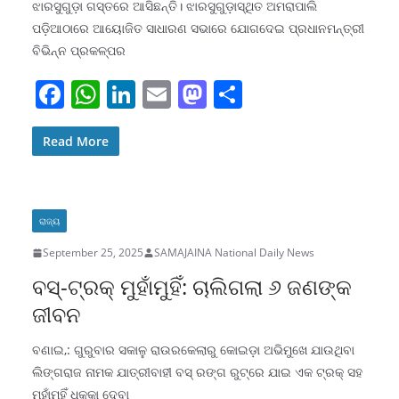
ଝାରସୁଗୁଡ଼ା ଗସ୍ତରେ ଆସିଛନ୍ତି। ଝାରସୁଗୁଡ଼ାସ୍ଥିତ ଅମରାପାଲି
ପଡ଼ିଆଠାରେ ଆୟୋଜିତ ସାଧାରଣ ସଭାରେ ଯୋଗଦେଇ ପ୍ରଧାନମନ୍ତ୍ରୀ
ବିଭିନ୍ନ ପ୍ରକଳ୍ପର
F
W
Li
E
M
S
a
h
n
m
a
h
c
at
k
ai
st
ar
Read More
e
s
e
l
o
e
b
A
dI
d
ରାଜ୍ୟ
o
p
n
o
September 25, 2025
SAMAJAINA National Daily News
o
p
n
ବସ୍‌-ଟ୍ରକ୍‌ ମୁହାଁମୁହିଁ: ଚାଲିଗଲା ୬ ଜଣଙ୍କ
k
ଜୀବନ
ବଣାଇ,: ଗୁରୁବାର ସକାଳୁ ରାଉରକେଲାରୁ କୋଇଡ଼ା ଅଭିମୁଖେ ଯାଉଥିବା
ଲିଙ୍ଗରାଜ ନାମକ ଯାତ୍ରୀବାହୀ ବସ୍‌ ରଙ୍ଗ ରୁଟ୍‌ରେ ଯାଇ ଏକ ଟ୍ରକ୍‌ ସହ
ମୁହାଁମୁହିଁ ଧକ୍କା ଦେବା