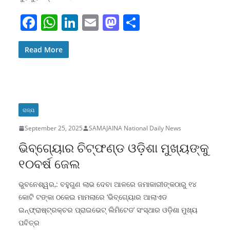
F
W
Li
E
M
S
a
h
n
m
a
h
c
at
k
ai
st
ar
Read More
e
s
e
l
o
e
b
A
dI
d
o
p
n
o
ରାଜ୍ୟ
o
p
n
September 25, 2025
SAMAJAINA National Daily News
k
ଭିବ୍‌ଗ୍ୟୋର ଚିଟ୍‌ଫଣ୍ଡ ଓଡ଼ିଶା ମୁଖ୍ୟଙ୍କୁ
୧୦ବର୍ଷ ଜେଲ
ଭୁବନେଶ୍ୱର,: ବହୁଗୁଣ ଲାଭ ଦେବା ଆଳରେ ଜମାକାରୀଙ୍କଠାରୁ ୧୪
କୋଟି ଟଙ୍କା ଠକେଇ ମାମଲାରେ ‘ଭିବ୍‌ଗ୍ୟୋର ଆଲାଏଡ
ଇନ୍‌ଫ୍ରାଷ୍ଟ୍ରକ୍ଚର ପ୍ରାଇଭେଟ୍‌ ଲିମିଟେଡ’ ସଂସ୍ଥାର ଓଡ଼ିଶା ମୁଖ୍ୟ
ପବିତ୍ର