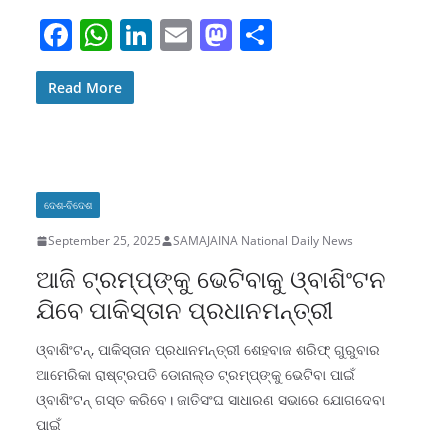
F
W
Li
E
M
S
a
h
n
m
a
h
c
at
k
ai
st
ar
Read More
e
s
e
l
o
e
b
A
dI
d
o
p
n
o
ଦେଶ-ବିଦେଶ
o
p
n
September 25, 2025
SAMAJAINA National Daily News
k
ଆଜି ଟ୍ରମ୍ପ୍‌ଙ୍କୁ ଭେଟିବାକୁ ଓ୍ବାଶିଂଟନ
ଯିବେ ପାକିସ୍ତାନ ପ୍ରଧାନମନ୍ତ୍ରୀ
ଓ୍ବାଶିଂଟନ୍‌, ପାକିସ୍ତାନ ପ୍ରଧାନମନ୍ତ୍ରୀ ଶେହବାଜ ଶରିଫ୍‌ ଗୁରୁବାର
ଆମେରିକା ରାଷ୍ଟ୍ରପତି ଡୋନାଲ୍ଡ ଟ୍ରମ୍ପ୍‌ଙ୍କୁ ଭେଟିବା ପାଇଁ
ଓ୍ବାଶିଂଟନ୍‌ ଗସ୍ତ କରିବେ। ଜାତିସଂଘ ସାଧାରଣ ସଭାରେ ଯୋଗଦେବା
ପାଇଁ