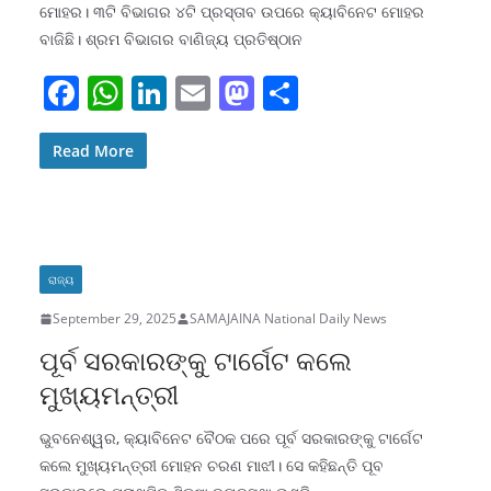
ମୋହର। ୩ଟି ବିଭାଗର ୪ଟି ପ୍ରସ୍ତାବ ଉପରେ କ୍ୟାବିନେଟ ମୋହର
ବାଜିଛି। ଶ୍ରମ ବିଭାଗର ବାଣିଜ୍ୟ ପ୍ରତିଷ୍ଠାନ
F
W
Li
E
M
S
a
h
n
m
a
h
c
at
k
ai
st
ar
Read More
e
s
e
l
o
e
b
A
dI
d
o
p
n
o
ରାଜ୍ୟ
o
p
n
September 29, 2025
SAMAJAINA National Daily News
k
ପୂର୍ବ ସରକାରଙ୍କୁ ଟାର୍ଗେଟ କଲେ
ମୁଖ୍ୟମନ୍ତ୍ରୀ
ଭୁବନେଶ୍ୱର, କ୍ୟାବିନେଟ ବୈଠକ ପରେ ପୂର୍ବ ସରକାରଙ୍କୁ ଟାର୍ଗେଟ
କଲେ ମୁଖ୍ୟମନ୍ତ୍ରୀ ମୋହନ ଚରଣ ମାଝୀ। ସେ କହିଛନ୍ତି ପୂବ