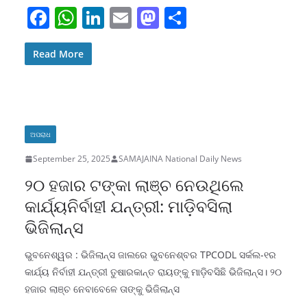
F
W
Li
E
M
S
a
h
n
m
a
h
c
at
k
ai
st
ar
Read More
e
s
e
l
o
e
b
A
dI
d
o
p
n
o
ଅପରାଧ
o
p
n
September 25, 2025
SAMAJAINA National Daily News
k
୨୦ ହଜାର ଟଙ୍କା ଲାଞ୍ଚ ନେଉଥିଲେ
କାର୍ଯ୍ୟନିର୍ବାହୀ ଯନ୍ତ୍ରୀ: ମାଡ଼ିବସିଲା
ଭିଜିଲାନ୍ସ
ଭୁବନେଶ୍ୱର : ଭିଜିଲାନ୍ସ ଜାଲରେ ଭୁବନେଶ୍ବର TPCODL ସର୍କଲ-୧ର
କାର୍ଯ୍ୟ ନିର୍ବାହୀ ଯନ୍ତ୍ରୀ ତୁଷାରକାନ୍ତ ରାୟଙ୍କୁ ମାଡ଼ିବସିଛି ଭିଜିଲାନ୍ସ। ୨୦
ହଜାର ଲାଞ୍ଚ ନେବାବେଳେ ତାଙ୍କୁ ଭିଜିଲାନ୍ସ